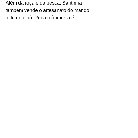
Além da roça e da pesca, Santinha 
também vende o artesanato do marido, 
feito de cipó. Pega o ônibus até 
Ubaitaba carregada de peças, vai 
vendendo pelo caminho e sempre volta 
com o dinheiro no bolso: “
Eu vendo 
tudo.
” E, ao final do dia, guarda um 
prazer simples que não dispensa: “
Meu 
vício é a novela, só durmo depois que 
acaba.
”
Dona Santinha é parte dessa roda 
antiga de saberes, onde o candomblé, 
o samba e o trabalho no mangue 
seguem fazendo a vida girar no 
quilombo do Santo Amaro.
Santo Amaro