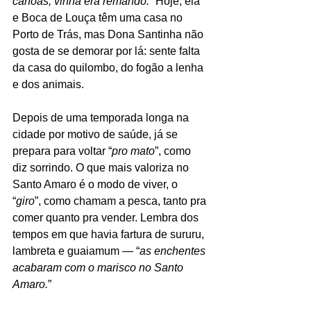
canoas, vinha era remando.
” Hoje, ela 
e Boca de Louça têm uma casa no 
Porto de Trás, mas Dona Santinha não 
gosta de se demorar por lá: sente falta 
da casa do quilombo, do fogão a lenha 
e dos animais.
Depois de uma temporada longa na 
cidade por motivo de saúde, já se 
prepara para voltar “
pro mato
”, como 
diz sorrindo. O que mais valoriza no 
Santo Amaro é o modo de viver, o 
“
giro
”, como chamam a pesca, tanto pra 
comer quanto pra vender. Lembra dos 
tempos em que havia fartura de sururu, 
lambreta e guaiamum — “
as enchentes 
acabaram com o marisco no Santo 
Amaro.
”