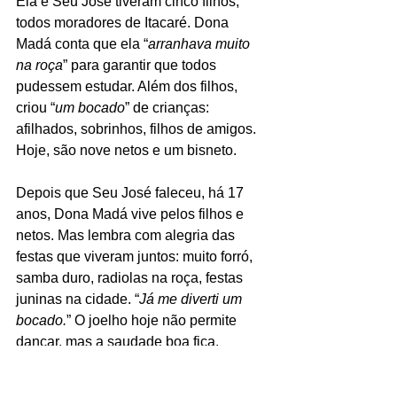
Ela e Seu José tiveram cinco filhos, 
todos moradores de Itacaré. Dona 
Madá conta que ela “
arranhava muito 
na roça
” para garantir que todos 
pudessem estudar. Além dos filhos, 
criou “
um bocado
” de crianças: 
afilhados, sobrinhos, filhos de amigos. 
Hoje, são nove netos e um bisneto.
Depois que Seu José faleceu, há 17 
anos, Dona Madá vive pelos filhos e 
netos. Mas lembra com alegria das 
festas que viveram juntos: muito forró, 
samba duro, radiolas na roça, festas 
juninas na cidade. “
Já me diverti um 
bocado.
” O joelho hoje não permite 
dançar, mas a saudade boa fica.
É católica de fé firme, devota de São 