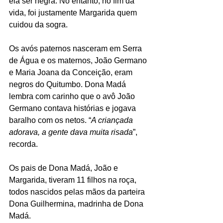
ela ser negra. No entanto, no fim da 
vida, foi justamente Margarida quem 
cuidou da sogra.
Os avós paternos nasceram em Serra 
de Água e os maternos, João Germano 
e Maria Joana da Conceição, eram 
negros do Quitumbo. Dona Madá 
lembra com carinho que o avô João 
Germano contava histórias e jogava 
baralho com os netos. “
A criançada 
adorava, a gente dava muita risada
”, 
recorda.
Os pais de Dona Madá, João e 
Margarida, tiveram 11 filhos na roça, 
todos nascidos pelas mãos da parteira 
Dona Guilhermina, madrinha de Dona 
Madá.