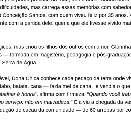
 dificuldades, mas carrega essas memórias com sabedori
 Conceição Santos, com quem viveu feliz por 35 anos. 
nte com a partida dele, queria que ele tivesse vivido m
ógicos, mas criou os filhos dos outros com amor. Glorinha
as — formada em magistério, pedagogia e pós-graduação
e Serra de Água.
ável, Dona Chica conhece cada pedaço da terra onde vi
abo, batata, cana — fazia mel de cana,  e vendia o que c
abalhar é honra
”, afirma com firmeza. “
Quando você trab
o serviço, não em malvadeza.
” Ela viu a chegada da v
odução de cacau da comunidade — de 60 arrobas por cor