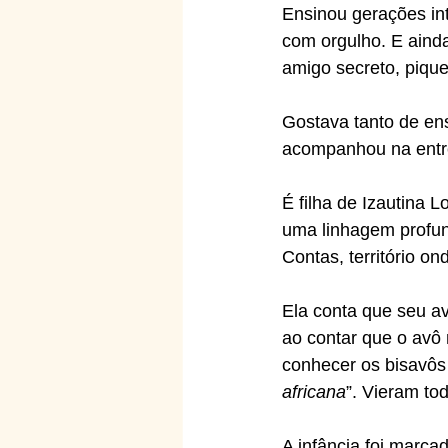
Ensinou gerações int
com orgulho. E ainda
amigo secreto, pique
Gostava tanto de ens
acompanhou na entrev
É filha de Izautina 
uma linhagem profu
Contas, território 
Ela conta que seu av
ao contar que o avô
conhecer os bisavôs
africana
”. Vieram tod
A infância foi marca