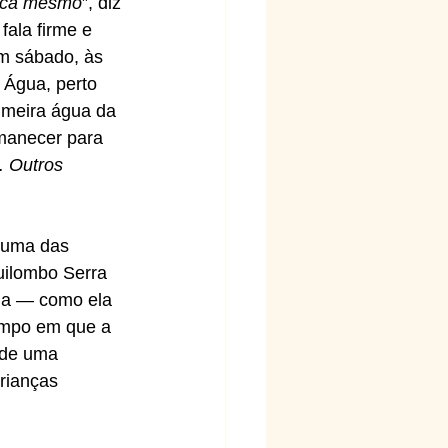
isca mesmo
”, diz 
ala firme e 
m sábado, às 
Água, perto 
imeira água da 
manecer para 
. Outros 
 uma das 
uilombo Serra 
iga — como ela 
mpo em que a 
 de uma 
rianças 