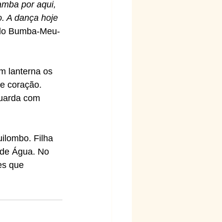
amba por aqui, 
. A dança hoje 
, do Bumba-Meu-
m lanterna os 
de coração. 
guarda com 
ilombo. Filha 
 de Água. No 
es que 