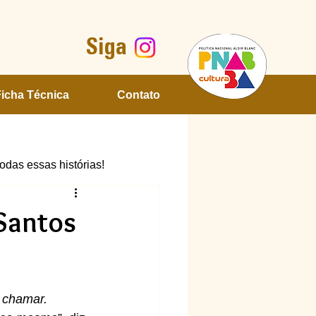
Siga
Ficha Técnica
Contato
das essas histórias!
 Santos
 chamar. 