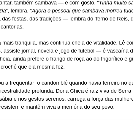
lantar, também sambava — e com gosto. “
Tinha muito s
zia
”, lembra. “
Agora o pessoal que sambava morreu tudo
a das festas, das tradições — lembra do Terno de Reis
 cantorias.
a mais tranquila, mas continua cheia de vitalidade. Lê co
 assiste jornal, novela e jogo de futebol — é vascaína 
eia, ainda prefere o frango de roça ao do frigorífico e 
 crochê que ela mesma fez.
ou a frequentar  o candomblé quando havia terreiro no qu
ancestralidade profunda, Dona Chica é raiz viva de Serra
a sábia e nos gestos serenos, carrega a força das mulher
resistem e mantêm viva a memória do seu povo.