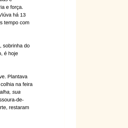
a e força. 
Viúva há 13 
ais tempo com 
, sobrinha do 
, é hoje 
ve. Plantava 
olhia na feira 
alha, sua 
assoura-de-
te, restaram 