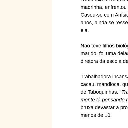
madrinha, enfrentou
Casou-se com Anísio
anos, ainda se resse
ela.
Não teve filhos biol
marido, foi uma del
diretora da escola d
Trabalhadora incans
cacau, mandioca, qui
de Taboquinhas. “
Tr
mente tá pensando n
bruxa devastar a pr
menos de 10.