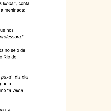
 filhos!
”, conta 
 a meninada: 
que nos 
professora.
”
s no seio de 
o Rio de 
 puxa
”, diz ela 
gou a 
omo “
a velha 
ias e 