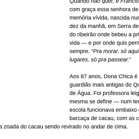
Quando não quer, é Franc
com graça essa senhora de f
memória vívida, nascida nu
dez da manhã, em Serra de 
do ribeirão onde bebeu a pr
vida — e por onde quis per
sempre. “
Pra morar, só aqui
lugares, só pra passear.
”
Aos 87 anos, Dona Chica é
guardiãs mais antigas do Q
de Água. Foi professora le
mesma se define — num te
escola funcionava embaixo
barcaça de cacau, com as c
 zoada do cacau sendo revirado no andar de cima.