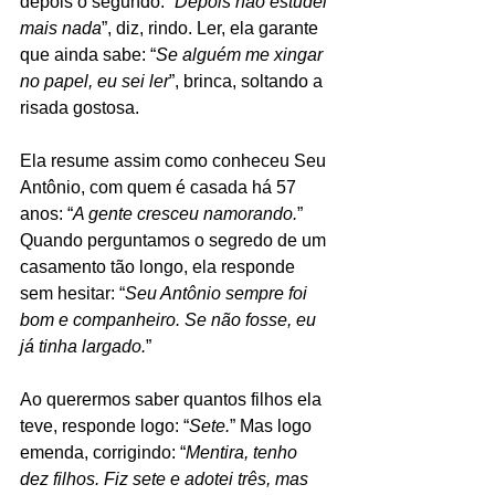
depois o segundo. “
Depois não estudei 
mais nada
”, diz, rindo. Ler, ela garante 
que ainda sabe: “
Se alguém me xingar 
no papel, eu sei ler
”, brinca, soltando a 
risada gostosa.
Ela resume assim como conheceu Seu 
Antônio, com quem é casada há 57 
anos: “
A gente cresceu namorando.
” 
Quando perguntamos o segredo de um 
casamento tão longo, ela responde 
sem hesitar: “
Seu Antônio sempre foi 
bom e companheiro. Se não fosse, eu 
já tinha largado.
”
Ao querermos saber quantos filhos ela 
teve, responde logo: “
Sete.
” Mas logo 
emenda, corrigindo: “
Mentira, tenho 
dez filhos. Fiz sete e adotei três, mas 