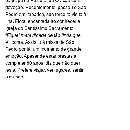
participa da Pastoral da Oração com 
devoção. Recentemente, passou o São 
Pedro em Itaparica, sua terceira visita à 
ilha. Ficou encantada ao conhecer a 
Igreja do Santíssimo Sacramento: 
“
Fiquei maravilhada de tão linda que 
é
”, conta. Assistiu à missa de São 
Pedro por lá, um momento de grande 
emoção. Apesar de estar prestes a 
completar 80 anos, diz que não quer 
festa. Prefere viajar, ver lugares, sentir 
o mundo.
Dona Catuta é daquelas mulheres que 
guardam firme o silêncio dos segredos, 
mas espalham riso fácil quando a 
conversa é boa. Uma força discreta, 
cheia de doçura, que segue, como ela 
mesma, firme no Porto de Trás — terra 