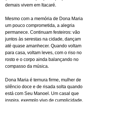
demais vivem em Itacaré.
Mesmo com a memória de Dona Maria 
um pouco comprometida, a alegria 
permanece. Continuam festeiros: vão 
juntos às serestas na cidade, dançam 
até quase amanhecer. Quando voltam 
para casa, voltam leves, com o riso no 
rosto e o corpo ainda balançando no 
compasso da música.
Dona Maria é ternura firme, mulher de 
silêncio doce e de risada solta quando 
está com Seu Manoel. Um casal que 
inspira, exemplo vivo de cumplicidade, 
alegria e resistência — prova de que, 
quando o amor é semente boa, ele 
floresce a vida inteira.