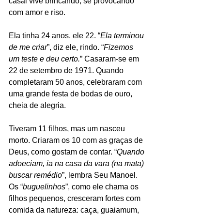
casal vive brincando, se provocando 
com amor e riso.
Ela tinha 24 anos, ele 22. “
Ela terminou 
de me criar
”, diz ele, rindo. “
Fizemos 
um teste e deu certo.
” Casaram-se em 
22 de setembro de 1971. Quando 
completaram 50 anos, celebraram com 
uma grande festa de bodas de ouro, 
cheia de alegria.
Tiveram 11 filhos, mas um nasceu 
morto. Criaram os 10 com as graças de 
Deus, como gostam de contar. “
Quando 
adoeciam, ia na casa da vara (na mata) 
buscar remédio
”, lembra Seu Manoel. 
Os “
buguelinhos
”, como ele chama os 
filhos pequenos, cresceram fortes com 
comida da natureza: caça, guaiamum, 